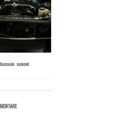
elkonsole
,
spiegel
,
MMENTARE