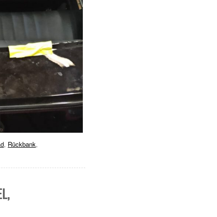
ad
,
Rückbank
,
L,