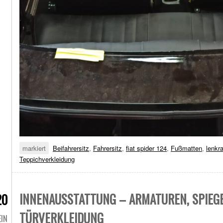
markiert
Beifahrersitz
,
Fahrersitz
,
fiat spider 124
,
Fußmatten
,
lenkr
Teppichverkleidung
INNENAUSSTATTUNG – ARMATUREN, SPIEGE
20
TÜRVERKLEIDUNG
EIN