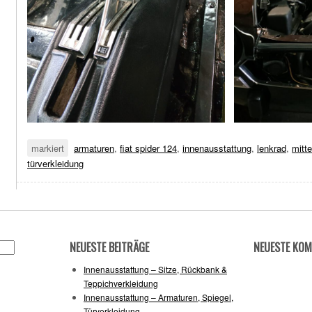
markiert
armaturen
,
fiat spider 124
,
innenausstattung
,
lenkrad
,
mitt
türverkleidung
NEUESTE BEITRÄGE
NEUESTE KO
Innenausstattung – Sitze, Rückbank &
Teppichverkleidung
Innenausstattung – Armaturen, Spiegel,
Türverkleidung